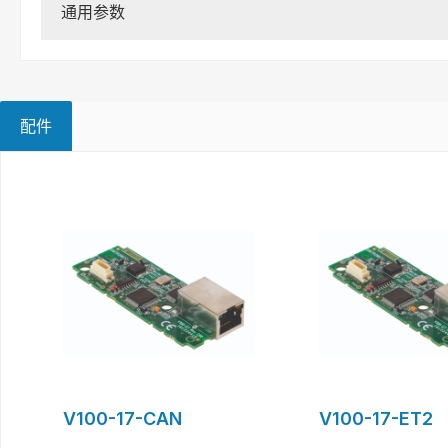
通用参数
配件
Skip product gallery
V100-17-CAN
V100-17-ET2