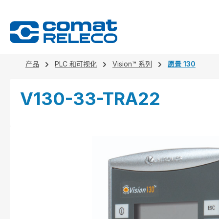
search
Skip to main navigation
产品
PLC 和可视化
Vision™ 系列
愿景 130
V130-33-TRA22
Skip image gallery