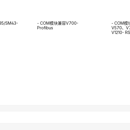
M35/SM43-
- COM模块兼容V700-
- COM模
Profibus
V570、V
V1210- R
查询表格