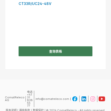
CT33R/UC24-48V
查询表格
电话
+41
ComatReleco
31
info@comatreleco.com
AG
838
55
77
版本说明
通用条款
数据保护
© 2026 ComatReleco - All rights reserved.