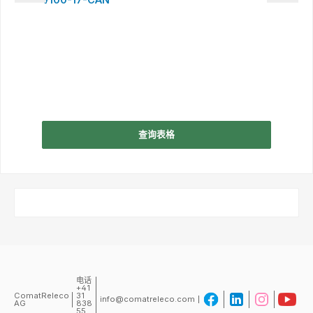
查询表格
电话
+41
ComatReleco
31
info@comatreleco.com
AG
838
55