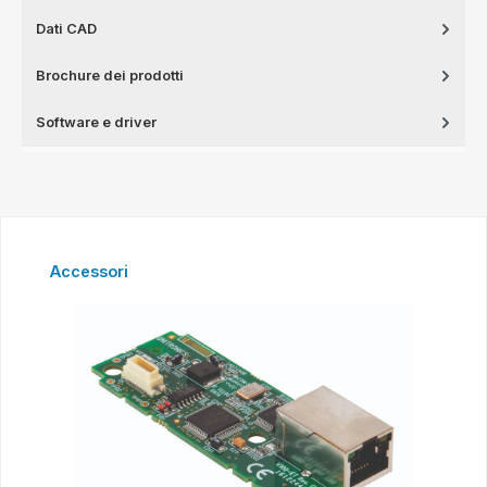
Dati CAD
Brochure dei prodotti
Software e driver
Salta la galleria dei prodotti
Accessori