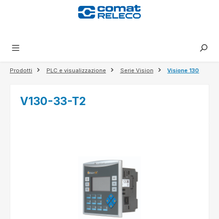
nuto principale
Prodotti
PLC e visualizzazione
Serie Vision
Visione 130
V130-33-T2
Salta la galleria di immagini