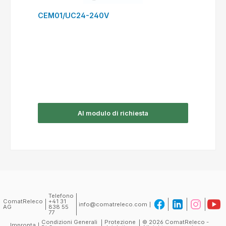
CEM01/UC24-240V
Al modulo di richiesta
Telefono
ComatReleco
+41 31
info@comatreleco.com
AG
838 55
77
Condizioni Generali
Protezione
© 2026 ComatReleco -
Impronta