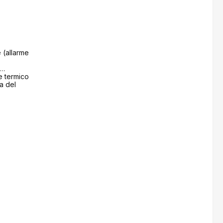
 (allarme
e termico
a del
esta