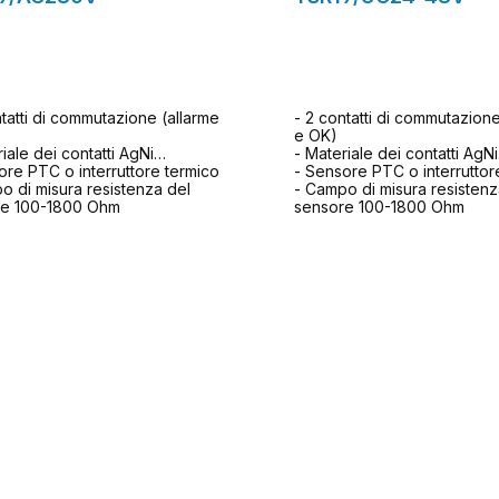
ntatti di commutazione (allarme
- 2 contatti di commutazione
e OK)
iale dei contatti AgNi
- Materiale dei contatti AgNi
ore PTC o interruttore termico
- Sensore PTC o interruttor
o di misura resistenza del
- Campo di misura resistenz
re 100-1800 Ohm
sensore 100-1800 Ohm
Al modulo di richiesta
Al modulo di richi