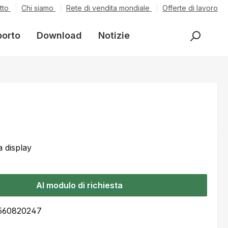
tto
Chi siamo
Rete di vendita mondiale
Offerte di lavoro
porto
Download
Notizie
 display
Al modulo di richiesta
560820247