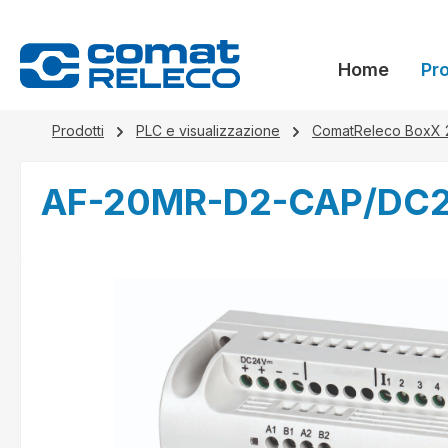
 ricerca
Passa alla navigazione principale
Home
Pro
Prodotti
PLC e visualizzazione
ComatReleco BoxX 
AF-20MR-D2-CAP/DC
Salta la galleria di immagini