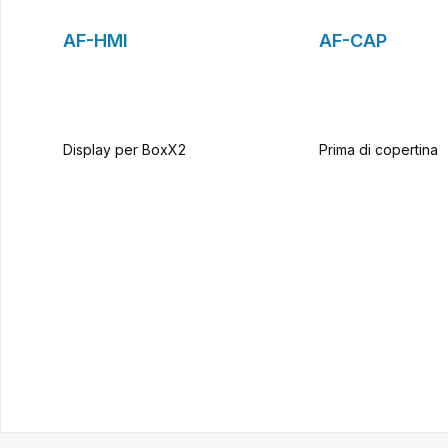
AF-HMI
AF-CAP
Display per BoxX2
Prima di copertina
Al modulo di richiesta
Al modulo di r