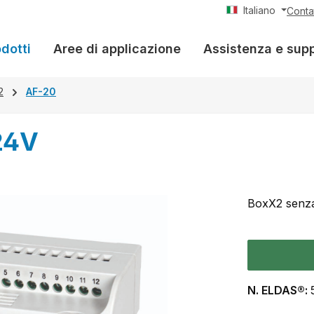
Italiano
Conta
dotti
Aree di applicazione
Assistenza e sup
2
AF-20
24V
BoxX2 senza
N. ELDAS®: