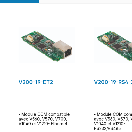
Ignorer la galerie de produits
V200-19-ET2
V200-19-RS4-
- Module COM compatible
- Module COM comp
avec V560, V570, V700,
avec V560, V570, 
V1040 et V1210- Ethernet
V1040 et V1210-
RS232/RS485