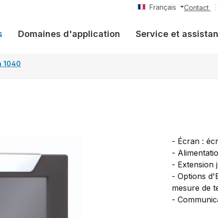
Français
Contact
s
Domaines d'application
Service et assista
n 1040
- Écran : éc
- Alimentati
- Extension 
- Options d'
mesure de t
- Communica