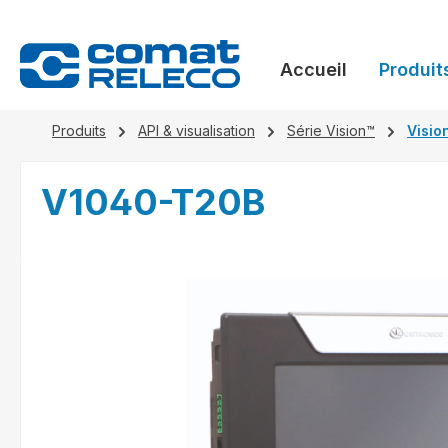
recherche
Passer à la navigation principale
Accueil
Produit
Produits
API & visualisation
Série Vision™
Visio
V1040-T20B
Ignorer la galerie d'images