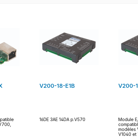
X
V200-18-E1B
V200-
atible
16DE 3AE 14DA p.V570
Module E
V700,
compatibl
modèles 
V1040 et