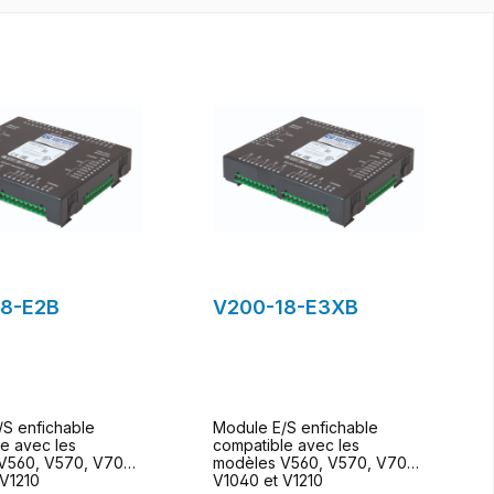
18-E2B
V200-18-E3XB
/S enfichable
Module E/S enfichable
e avec les
compatible avec les
V560, V570, V700,
modèles V560, V570, V700,
 V1210
V1040 et V1210