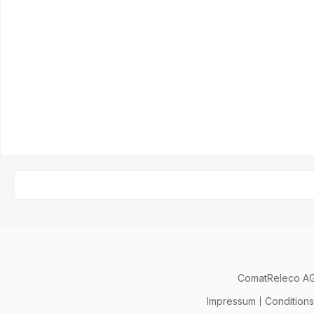
formulaire de demande
formulaire de
ComatReleco A
Impressum
Condition