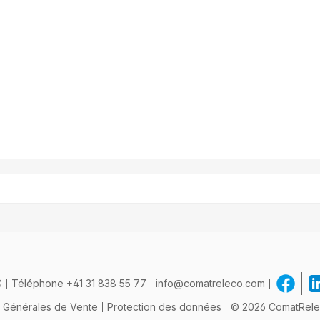
 demande
formulaire de demande
formu
G
Téléphone
+41 31 838 55 77
info@comatreleco.com
s Générales de Vente
Protection des données
© 2026 ComatReleco