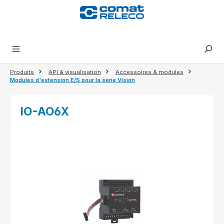
tenu principal
Produits
API & visualisation
Accessoires & modules
Modules d'extension E/S pour la série Vision
IO-AO6X
Ignorer la galerie d'images