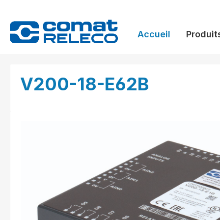
recherche
Passer à la navigation principale
Accueil
Produit
V200-18-E62B
Ignorer la galerie d'images