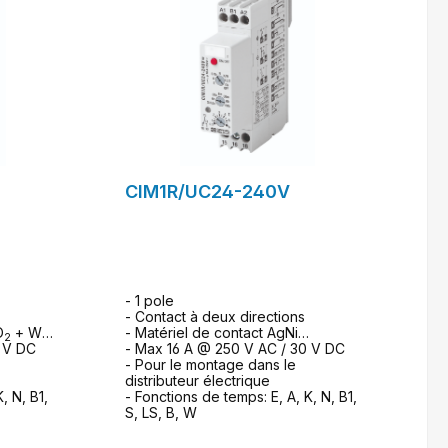
CIM1R/UC24-240V
- 1 pole
- Contact à deux directions
O
+ W
- Matériel de contact AgNi
2
0 V DC
- Max 16 A @ 250 V AC / 30 V DC
- Pour le montage dans le
distributeur électrique
, N, B1,
- Fonctions de temps: E, A, K, N, B1,
S, LS, B, W