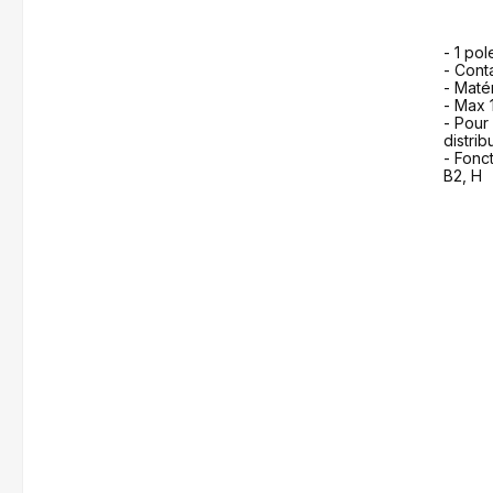
- 1 pol
- Cont
- Maté
- Max 
- Pour
distrib
- Fonct
B2, H
f