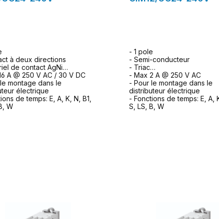
e
- 1 pole
act à deux directions
- Semi-conducteur
riel de contact AgNi
- Triac
16 A @ 250 V AC / 30 V DC
- Max 2 A @ 250 V AC
 le montage dans le
- Pour le montage dans le
uteur électrique
distributeur électrique
ions de temps: E, A, K, N, B1,
- Fonctions de temps: E, A, K
 B, W
S, LS, B, W
ormulaire de demande
formulaire de dem