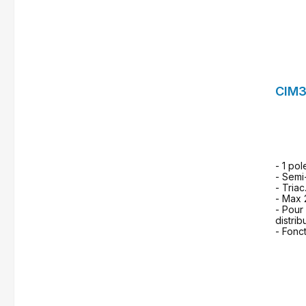
CIM3
- 1 pol
- Semi
- Triac
- Max 
- Pour
distrib
- Fonct