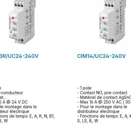
3R/UC24-240V
CIM14/UC24-240V
e
- 1 pole
-conducteur
- Contact NO, pre-contact
et
- Matériel de contact AgSn
5 A @ 24 V DC
- Max 16 A @ 250 V AC / 3
 le montage dans le
- Pour le montage dans le
uteur électrique
distributeur électrique
ions de temps: E, A, K, N, B1,
- Fonctions de temps: E, A, K
 B, W
S, LS, B, W