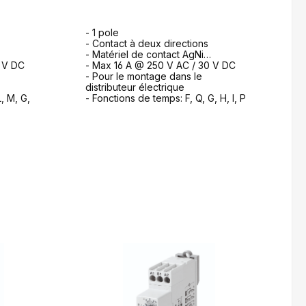
- 1 pole
- Contact à deux directions
- Matériel de contact AgNi
0 V DC
- Max 16 A @ 250 V AC / 30 V DC
- Pour le montage dans le
distributeur électrique
, M, G,
- Fonctions de temps: F, Q, G, H, I, P
ande
formulaire de demande