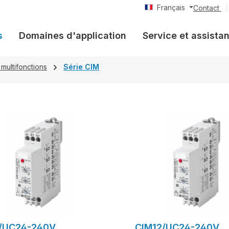
Français
Contact
s
Domaines d'application
Service et assista
 multifonctions
Série CIM
/UC24-240V
CIM12/UC24-240V