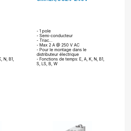
- 1 pole
- Semi-conducteur
- Triac
- Max 2 A @ 250 V AC
- Pour le montage dans le
distributeur électrique
, N, B1,
- Fonctions de temps: E, A, K, N, B1,
S, LS, B, W
ande
formulaire de demande