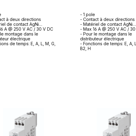
e
- 1 pole
act à deux directions
- Contact à deux directions
riel de contact AgNi
- Matériel de contact AgNi
16 A @ 250 V AC / 30 V DC
- Max 16 A @ 250 V AC / 3
 le montage dans le
- Pour le montage dans le
uteur électrique
distributeur électrique
ions de temps: E, A, L, M, G,
- Fonctions de temps: E, A, L
B2, H
ormulaire de demande
formulaire de dem