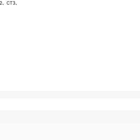
2、CT3、
3