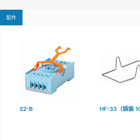
配件
Skip product gallery
S2-B
HF-33（袋装 1