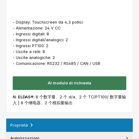
- Display: Touchscreen da 4,3 pollici
- Alimentazione: 24 V CC
- Ingressi digitali: 8
- Ingressi digitali/analogici: 2
- Ingressi PT100: 2
- Uscite a relè: 8
- Uscite analogiche: 2
- Comunicazione: RS232 / RS485 / CAN / USB
Al modulo di richiesta
N. ELDAS®:
8 个数字量、2 个 d/a、2 个 TC/PT100/ 数字量输
入 | 8 个继电器、2 个模拟量输出
Proprietà
Autorizzazioni