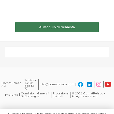
Al modulo di richiesta
Telefono
ComatReleco
+41 31
info@comatreleco.com
AG
838 55
77
Condizioni Generali
Protezione
© 2026 ComatReleco -
Impronta
Di Consegna
dei dati
All rights reserved.
Questo sito Web utilizza i cookie per garantire la migliore esperienza