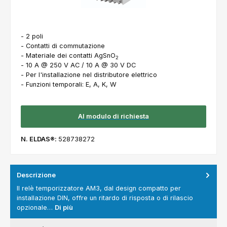
- 2 poli
- Contatti di commutazione
- Materiale dei contatti AgSnO
2
- 10 A @ 250 V AC / 10 A @ 30 V DC
- Per l'installazione nel distributore elettrico
- Funzioni temporali: E, A, K, W
Al modulo di richiesta
N. ELDAS®:
528738272
Descrizione
Il relè temporizzatore AM3, dal design compatto per
installazione DIN, offre un ritardo di risposta o di rilascio
opzionale…
Di più