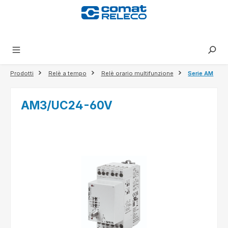
nuto principale
Prodotti
Relè a tempo
Relè orario multifunzione
Serie AM
AM3/UC24-60V
Salta la galleria di immagini