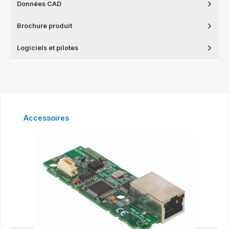
Données CAD
Brochure produit
Logiciels et pilotes
Ignorer la galerie de produits
Accessoires