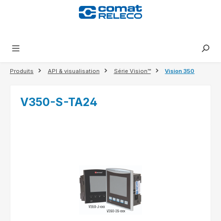
tenu principal
Produits
API & visualisation
Série Vision™
Vision 350
V350-S-TA24
Ignorer la galerie d'images