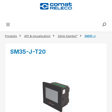
tenu principal
Produits
API & visualisation
Série Samba™
SM35-J
SM35-J-T20
Ignorer la galerie d'images