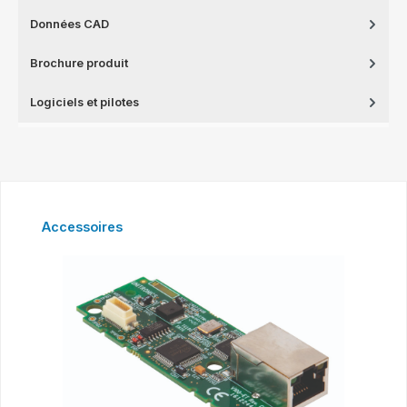
Données CAD
Brochure produit
Logiciels et pilotes
Ignorer la galerie de produits
Accessoires