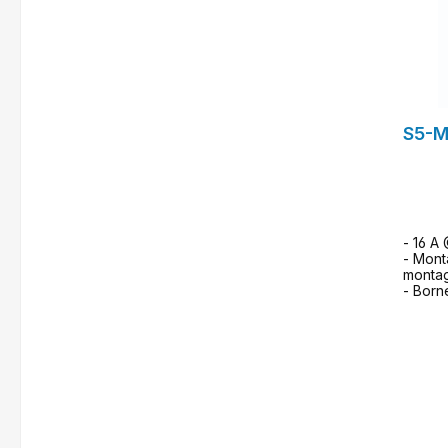
S5-
- 16 A
- Mont
monta
- Born