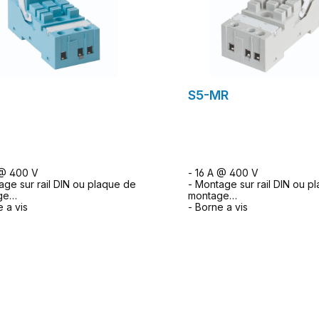
M
S5-MR
 @ 400 V
- 16 A @ 400 V
age sur rail DIN ou plaque de
- Montage sur rail DIN ou p
ge
montage
e a vis
- Borne a vis