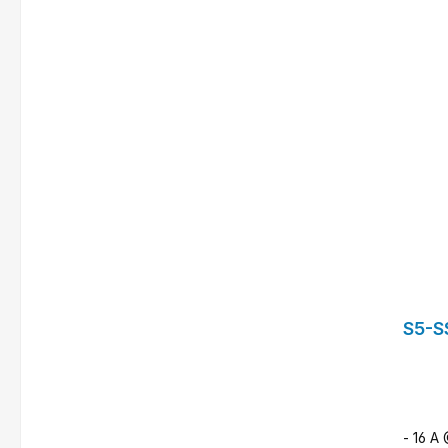
f
S5-S
- 16 A