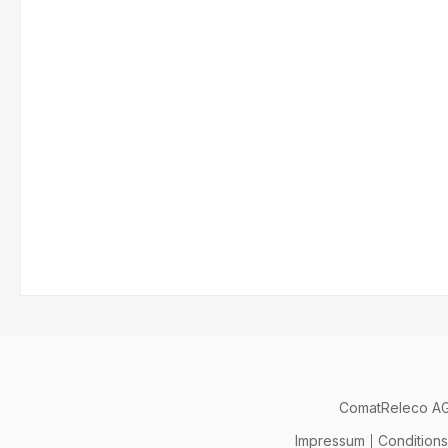
f
ComatReleco A
Impressum
Condition