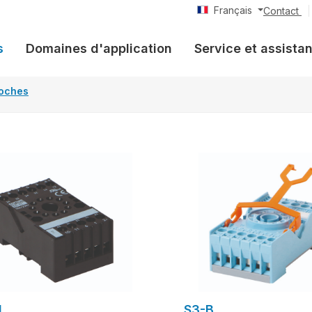
Français
Contact
s
Domaines d'application
Service et assista
roches
1
S3-B