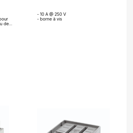
- 10 A @ 250 V
pour
- borne à vis
ou de
ande
formulaire de demande