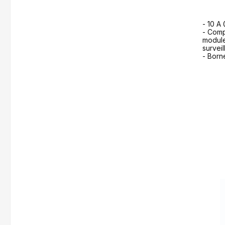
- 10 A
- Comp
module
survei
- Born
f