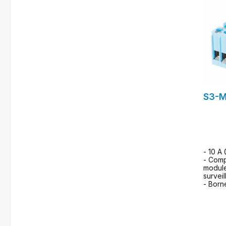
S3-
- 10 A
- Comp
module
survei
- Born