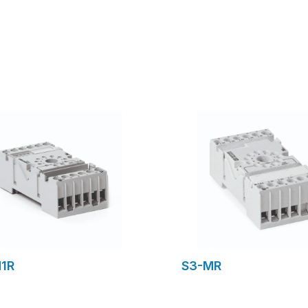
ormulaire de demande
formulaire de dem
1R
S3-MR