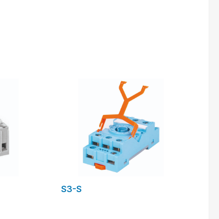
ande
formulaire de demande
S3-S