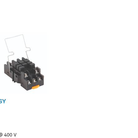
ormulaire de demande
formulaire de dem
SY
 @ 400 V