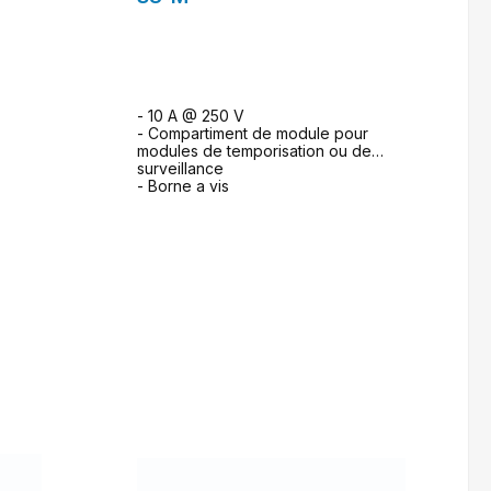
- 10 A @ 250 V
- Compartiment de module pour
modules de temporisation ou de
surveillance
- Borne a vis
ande
formulaire de demande