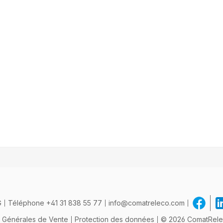
ormulaire de demande
G
Téléphone
+41 31 838 55 77
info@comatreleco.com
s Générales de Vente
Protection des données
© 2026 ComatReleco