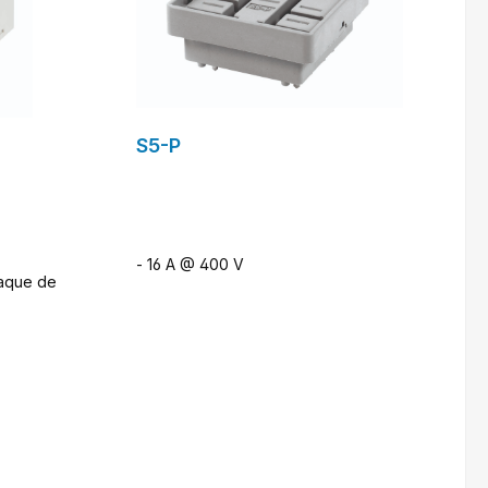
S5-P
- 16 A @ 400 V
laque de