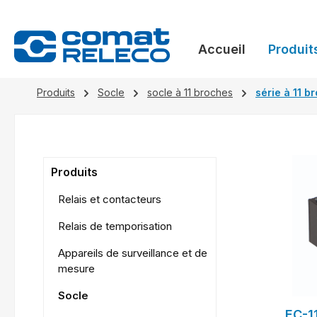
recherche
Passer à la navigation principale
Accueil
Produit
Produits
Socle
socle à 11 broches
série à 11 b
Produits
Relais et contacteurs
Relais de temporisation
Appareils de surveillance et de
mesure
Socle
EC-1