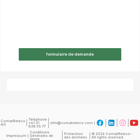
formulaire de demande
Téléphone
ComatReleco
+41 31
info@comatreleco.com
AG
838 55 77
Conditions
Protection
© 2026 ComatReleco -
Impressum
Générales de
des données
All rights reserved.
Vente