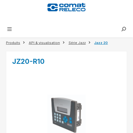
tenu principal
Produits
API & visualisation
Série Jazz
Jazz 20
JZ20-R10
Ignorer la galerie d'images