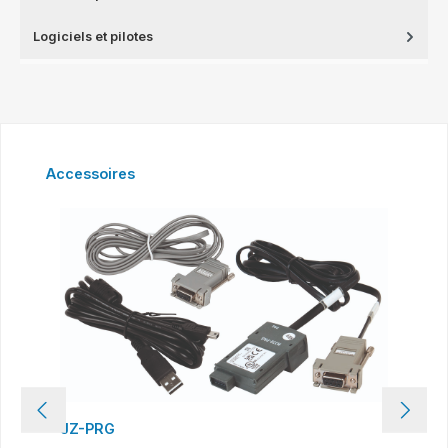
Logiciels et pilotes
Ignorer la galerie de produits
Accessoires
JZ-PRG