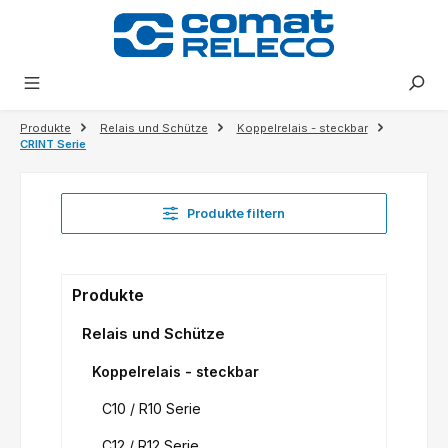
alt springen
Produkte
Relais und Schütze
Koppelrelais - steckbar
CRINT Serie
Produkte filtern
Produkte
Relais und Schütze
Koppelrelais - steckbar
C10 / R10 Serie
C12 / R12 Serie