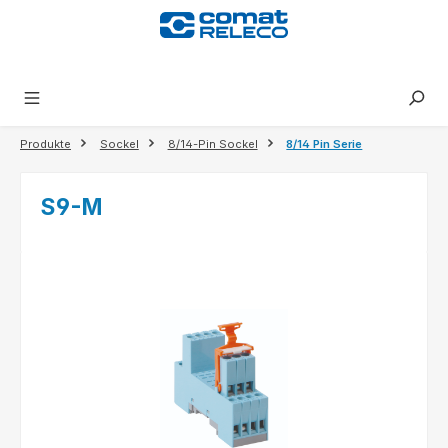
alt springen
Produkte
Sockel
8/14-Pin Sockel
8/14 Pin Serie
S9-M
Bildergalerie überspringen