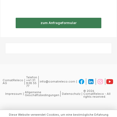
zum Anfrageformular
Telefon
ComatReleco
+41 31
info@comatreleco.com
AG
838 55
77
© 2026
Allgemeine
Impressum
Datenschutz
ComatReleco - All
Geschäftsbedingungen
rights reserved.
Diese Website verwendet Cookies, um eine bestmögliche Erfahrung