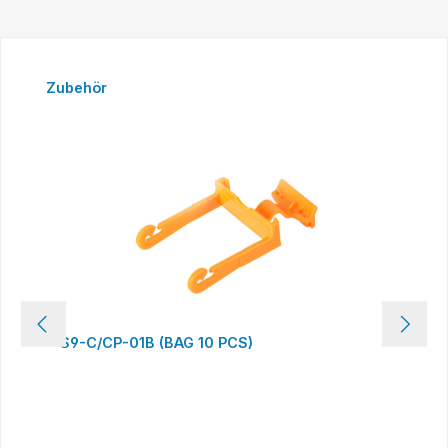
Produktgalerie überspringen
Zubehör
S9-C/CP-01B (BAG 10 PCS)