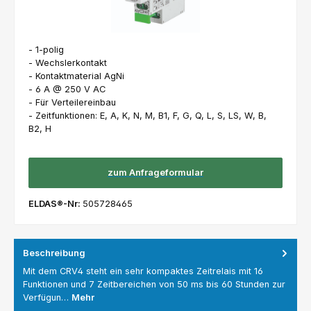
- 1-polig
- Wechslerkontakt
- Kontaktmaterial AgNi
- 6 A @ 250 V AC
- Für Verteilereinbau
- Zeitfunktionen: E, A, K, N, M, B1, F, G, Q, L, S, LS, W, B,
B2, H
zum Anfrageformular
ELDAS®-Nr:
505728465
Beschreibung
Mit dem CRV4 steht ein sehr kompaktes Zeitrelais mit 16
Funktionen und 7 Zeitbereichen von 50 ms bis 60 Stunden zur
Verfügun…
Mehr