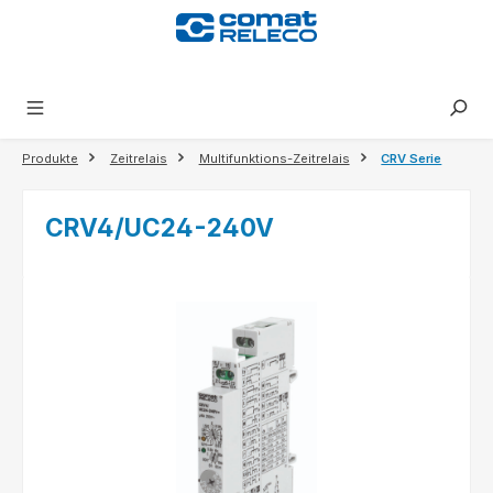
alt springen
Produkte
Zeitrelais
Multifunktions-Zeitrelais
CRV Serie
CRV4/UC24-240V
Bildergalerie überspringen